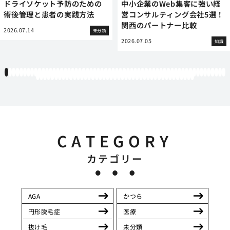
ドライソケット予防のための
中小企業のWeb集客に強い経
術後管理と患者の実践方法
営コンサルティング会社5選！
関西のパートナー比較
2026.07.14
未分類
2026.07.05
知識
1
2
3
4
5
6
7
8
9
10
11
12
13
14
15
16
17
18
19
20
21
22
23
24
25
26
27
28
29
30
31
32
33
34
35
36
37
38
39
40
41
42
43
44
45
46
47
48
49
50
51
52
53
54
55
56
57
58
59
60
61
62
63
64
65
66
67
68
69
70
71
72
73
74
75
76
77
78
79
80
81
82
83
84
85
86
87
88
89
90
91
92
93
94
95
96
97
98
99
100
101
102
103
CATEGORY
カテゴリー
AGA
かつら
円形脱毛症
医療
抜け毛
未分類