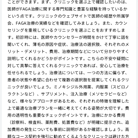
ことができます。まず、クリニックを選ぶ上で確認したいのは、
医師がFAGA治療に関する専門知識と豊富な経験を持っているか
という点です。クリニックのウェブサイトで医師の経歴や所属学
会、FAGA治療の実績などを確認してみましょう。また、カウン
セリングを重視しているクリニックを選ぶことをおすすめしま
す。初診時には、医師やカウンセラーが時間をかけて丁寧に話を
聞いてくれ、薄毛の原因や症状、治療法の選択肢、それぞれのメ
リット・デメリット、費用、治療期間などについて分かりやすく
説明してくれるかどうかがポイントです。こちらの不安や疑問に
対して真摯に答えてくれるクリニックであれば、安心して治療を
任せられるでしょう。治療法については、一つの方法に偏らず、
患者の状態や希望に合わせて複数の選択肢を提案してくれるクリ
ニックが良いでしょう。ミノキシジル外用薬、内服薬（スピロノ
ラクトンなど）、サプリメント、注入治療（メソセラピーなど）
など、様々なアプローチがあるため、それぞれの特徴を理解した
上で最適な治療プランを一緒に考えてくれる姿勢が大切です。費
用の透明性も重要なチェックポイントです。治療にかかる費用
（診察料、検査料、薬剤費、処置費など）が明確に提示され、追
加費用の発生についても事前に説明があるか確認しましょう。高
額なコース契約を強引に勧めてくるようなクリニックは避けた方