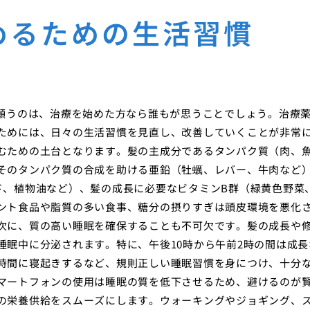
めるための生活習慣
と願うのは、治療を始めた方なら誰もが思うことでしょう。治療
ためには、日々の生活習慣を見直し、改善していくことが非常
むための土台となります。髪の主成分であるタンパク質（肉、
そのタンパク質の合成を助ける亜鉛（牡蠣、レバー、牛肉など
ド、植物油など）、髪の成長に必要なビタミンB群（緑黄色野菜
ント食品や脂質の多い食事、糖分の摂りすぎは頭皮環境を悪化
次に、質の高い睡眠を確保することも不可欠です。髪の成長や
睡眠中に分泌されます。特に、午後10時から午前2時の間は成長
時間に寝起きするなど、規則正しい睡眠習慣を身につけ、十分
マートフォンの使用は睡眠の質を低下させるため、避けるのが
の栄養供給をスムーズにします。ウォーキングやジョギング、