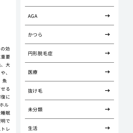
AGA
かつら
薬の効
円形脱毛症
に重要
魚、大
医療
）や、
、魚
させる
抜け毛
修復に
ホル
未分類
な睡眠
賢明で
生活
ストレ