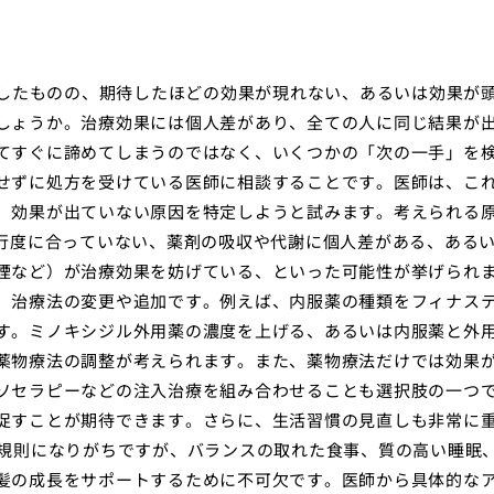
始したものの、期待したほどの効果が現れない、あるいは効果が
しょうか。治療効果には個人差があり、全ての人に同じ結果が
てすぐに諦めてしまうのではなく、いくつかの「次の一手」を
せずに処方を受けている医師に相談することです。医師は、こ
、効果が出ていない原因を特定しようと試みます。考えられる
進行度に合っていない、薬剤の吸収や代謝に個人差がある、ある
煙など）が治療効果を妨げている、といった可能性が挙げられ
、治療法の変更や追加です。例えば、内服薬の種類をフィナス
す。ミノキシジル外用薬の濃度を上げる、あるいは内服薬と外
薬物療法の調整が考えられます。また、薬物療法だけでは効果
ソセラピーなどの注入治療を組み合わせることも選択肢の一つ
促すことが期待できます。さらに、生活習慣の見直しも非常に
不規則になりがちですが、バランスの取れた食事、質の高い睡眠
髪の成長をサポートするために不可欠です。医師から具体的な