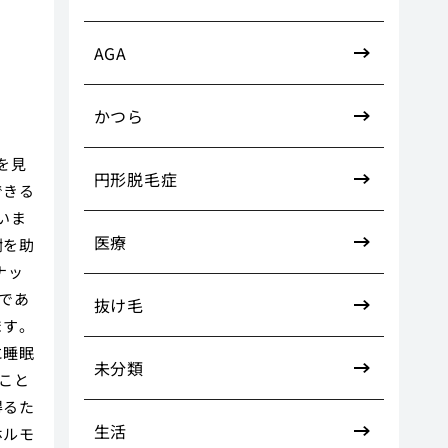
AGA
かつら
を見
円形脱毛症
できる
いま
医療
謝を助
ナッ
であ
抜け毛
ます。
に睡眠
未分類
こと
得るた
生活
ホルモ