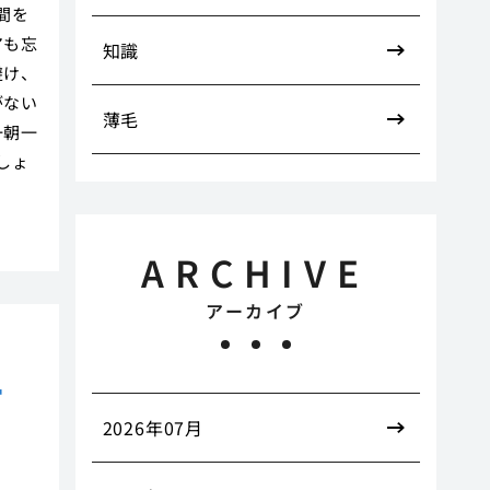
間を
アも忘
知識
避け、
がない
薄毛
一朝一
しょ
ARCHIVE
アーカイブ
一
2026年07月