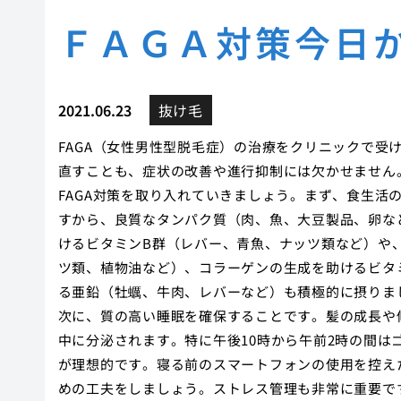
ＦＡＧＡ対策今日
2021.06.23
抜け毛
FAGA（女性男性型脱毛症）の治療をクリニックで受
直すことも、症状の改善や進行抑制には欠かせません
FAGA対策を取り入れていきましょう。まず、食生活
すから、良質なタンパク質（肉、魚、大豆製品、卵な
けるビタミンB群（レバー、青魚、ナッツ類など）や
ツ類、植物油など）、コラーゲンの生成を助けるビタ
る亜鉛（牡蠣、牛肉、レバーなど）も積極的に摂りま
次に、質の高い睡眠を確保することです。髪の成長や
中に分泌されます。特に午後10時から午前2時の間
が理想的です。寝る前のスマートフォンの使用を控え
めの工夫をしましょう。ストレス管理も非常に重要で