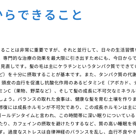
からできること
けることは非常に重要ですが、それと並行して、日々の生活習慣
。専門的な治療の効果を最大限に引き出すためにも、今日から
の見直しです。髪の毛は主にケラチンというタンパク質でできて
ど）を十分に摂取することが基本です。また、タンパク質の代
、頭皮の血行を促進し抗酸化作用のあるビタミンE（アボカド、
ミンC（果物、野菜など）、そして髪の成長に不可欠なミネラル
しょう。バランスの取れた食事は、健康な髪を育む土壌を作り
修復には成長ホルモンが不可欠であり、この成長ホルモンは主
はゴールデンタイムと言われ、この時間帯に深い眠りについている
たり、カフェインの摂取を避けたりするなど、質の高い睡眠を
す。過度なストレスは自律神経のバランスを乱し、血行不良や