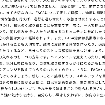
、人生が終わるわけではありません。治療と並行して、前向きな
。まず大切なのは、FAGAについて正しく理解し、過度に悲観
適切な治療を行えば、進行を遅らせたり、改善させたりすること
見つけ、根気強く取り組むことが重要です。次に、一人で抱え
たり、同じ悩みを持つ人たちが集まるコミュニティに参加した
の負担は大きく軽減されます。また、FAGA治療は長期戦にな
心がけることも大切です。趣味に没頭する時間を作ったり、適
えたりするなど、自分なりのストレス解消法を見つけましょう
り入れるのも一つの方法です。ヘアスタイルを変えてみたり、
で、気分転換にもなり、自信を取り戻すきっかけになるかもし
アレンジを教えてもらうのもおすすめです。さらに、FAGAと
向けてみましょう。新しいことに挑戦したり、スキルアップを
自身の成長に繋がる活動は、自己肯定感を高め、生き生きとし
経験かもしれませんが、それを乗り越えることで得られる強さや
いう強い気持ちを持ち、自分らしい輝きを失わずに、前向きに生