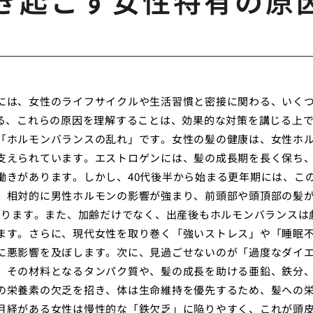
き起こす女性特有の原
には、女性のライフサイクルや生活習慣と密接に関わる、いく
なる、これらの原因を理解することは、効果的な対策を講じる上
「ホルモンバランスの乱れ」です。女性の髪の健康は、女性ホ
支えられています。エストロゲンには、髪の成長期を長く保ち
働きがあります。しかし、40代後半から始まる更年期には、こ
、相対的に男性ホルモンの影響が強まり、前頭部や頭頂部の髪
なります。また、加齢だけでなく、出産後もホルモンバランスは
ます。さらに、現代女性を取り巻く「強いストレス」や「睡眠
に悪影響を及ぼします。次に、見過ごせないのが「過度なダイ
、その材料となるタンパク質や、髪の成長を助ける亜鉛、鉄分
の栄養素の欠乏を招き、体は生命維持を優先するため、髪への
月経がある女性は慢性的な「鉄欠乏」に陥りやすく、これが頭