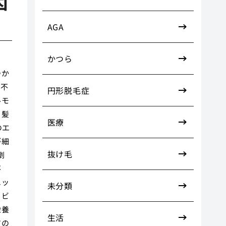
因
AGA
かつら
つか
で不
円形脱毛症
ルモ
、髪
医療
のエ
が細
抜け毛
劇
不
エッ
未分類
、ビ
栄養
生活
皮の