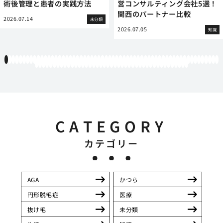
術後管理と患者の実践方法
営コンサルティング会社5選！
関西のパートナー比較
2026.07.14
未分類
2026.07.05
知識
1
2
3
4
5
6
7
8
9
10
11
12
13
14
15
16
17
18
19
20
21
22
23
24
25
26
27
28
29
30
31
32
33
34
35
36
37
38
39
40
41
42
43
44
45
46
47
48
49
50
51
52
53
54
55
56
57
58
59
60
61
62
63
64
65
66
67
68
69
70
71
72
73
74
75
76
77
78
79
80
81
82
83
84
85
86
87
88
89
90
91
92
93
94
95
96
97
98
99
100
101
102
103
CATEGORY
カテゴリー
AGA
かつら
円形脱毛症
医療
抜け毛
未分類