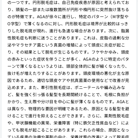
の一つです。円形脱毛症は、自己免疫疾患が原因と考えられてお
り、頭髪の一部または複数箇所が円形や楕円形に突然抜け落ちる
のが特徴です。AGAが徐々に進行し、特定のパターン（M字型や
O字型）で薄くなるのに対し、円形脱毛症は境界が比較的はっき
りした脱毛斑が現れ、進行も急速な場合があります。次に、脂漏
性脱毛症も判断に迷うことがあります。これは、皮脂の過剰な分
泌やマラセチア菌という真菌の増殖によって頭皮に炎症が起こ
り、その結果として脱毛が生じるものです。フケやかゆみ、頭皮
の赤みといった症状を伴うことが多く、AGAのように特定のパタ
ーンで薄くなるというよりは、頭部全体的に髪が細くなったり、
抜け毛が増えたりすることがあります。頭皮環境の悪化が主な原
因であるため、適切な頭皮ケアや抗真菌薬の使用などで改善が見
込めます。また、牽引性脱毛症は、ポニーテールや編み込みな
ど、髪を強く引っ張る髪型を長期間続けることで、毛根に負担が
かかり、生え際や分け目を中心に髪が薄くなるものです。AGAと
は異なり、物理的な要因が明確であるため、原因となる髪型を避
けることで進行を抑えることができます。さらに、薬剤性脱毛症
や、甲状腺機能の異常、栄養障害（特に鉄欠乏性貧血など）によ
っても脱毛が起こることがあります。これらの場合、原因となっ
ている疾患の治療や薬剤の中止、栄養状態の改善によって脱毛症