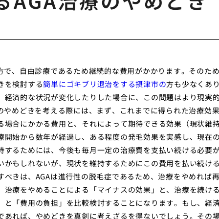
るAGA治療のやめどき
一方で、自由診療であるため継続的な費用がかかります。そのた
きを検討する
簡単にゴキブリ退治をする摂津市の
方も少なくあ
、経済的な状況が変化したりした場合に、この問題はより現実
療のやめどきを考える際には、まず、これまでに得られた治療効
る場合にかかる費用と、それによって期待できる効果（現状維
療開始から数年が経過し、ある程度の発毛効果を実感し、現在
持するためには、今後も毎月一定の治療費を支払い続ける必要
いかもしれないが、現状を維持するためにこの費用を払い続け
すべきは、AGAは進行性の脱毛症であるため、治療をやめれば
、治療をやめることによる「マイナスの効果」と、治療を続け
」と「費用の負担」を比較検討することになります。もし、経
であれば、やめどきを真剣に考えざるを得ないでしょう。その