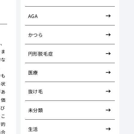
AGA
かつら
め、
りま
円形脱毛症
的な
果
医療
持も
の状
抜け毛
があ
る価
再び
未分類
るこ
済的
生活
場合