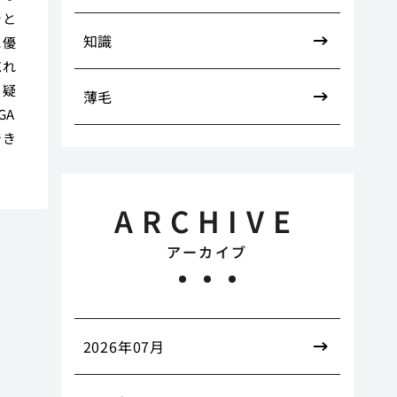
シと
知識
に優
忘れ
。疑
薄毛
GA
でき
ARCHIVE
アーカイブ
2026年07月