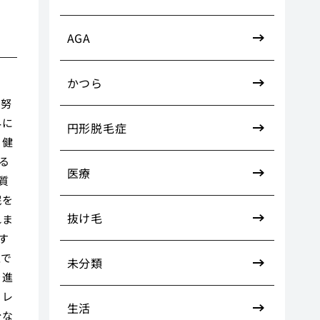
AGA
かつら
の努
外に
円形脱毛症
、健
る
医療
質
眠を
抜け毛
れま
す
上で
未分類
を進
トレ
生活
分な