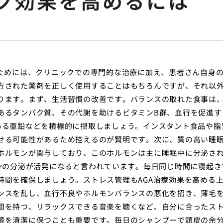
ック効果を高めるには
るためには、クリニックでの専門的な治療に加え、患者さん自身
方された薬剤を正しく使用することはもちろんですが、それ以
ります。まず、生活習慣の改善です。バランスの取れた食事は
あるタンパク質、その代謝を助けるビタミンB群、血行を促進す
ある亜鉛などを積極的に摂取しましょう。インスタント食品や脂
せる可能性があるため控えるのが賢明です。次に、質の高い睡
ホルモンが関与しており、このホルモンは主に睡眠中に分泌さ
モンの分泌が活発になると言われています。毎日同じ時間に寝起き
時間を確保しましょう。ストレス管理もAGA治療効果を高める
ンスを乱し、血行不良やホルモンバランスの悪化を招き、薄毛
間を持つ、リラックスできる音楽を聴くなど、自分に合ったス
境を清潔に保つことも重要です。毎日のシャンプーで頭皮の余