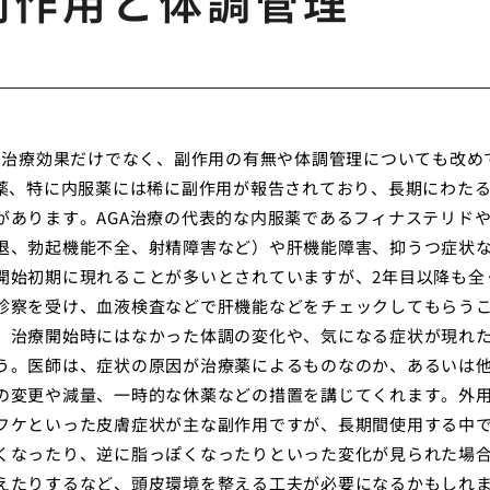
副作用と体調管理
、治療効果だけでなく、副作用の有無や体調管理についても改め
療薬、特に内服薬には稀に副作用が報告されており、長期にわた
があります。AGA治療の代表的な内服薬であるフィナステリド
退、勃起機能不全、射精障害など）や肝機能障害、抑うつ症状
開始初期に現れることが多いとされていますが、2年目以降も全
診察を受け、血液検査などで肝機能などをチェックしてもらう
、治療開始時にはなかった体調の変化や、気になる症状が現れ
う。医師は、症状の原因が治療薬によるものなのか、あるいは
の変更や減量、一時的な休薬などの措置を講じてくれます。外
フケといった皮膚症状が主な副作用ですが、長期間使用する中
くなったり、逆に脂っぽくなったりといった変化が見られた場
えたりするなど、頭皮環境を整える工夫が必要になるかもしれ