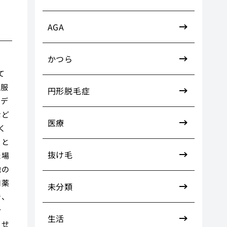
AGA
かつら
て
る服
円形脱毛症
やデ
など
医療
く
こと
抜け毛
た場
他の
用薬
未分類
で、
合
生活
ませ