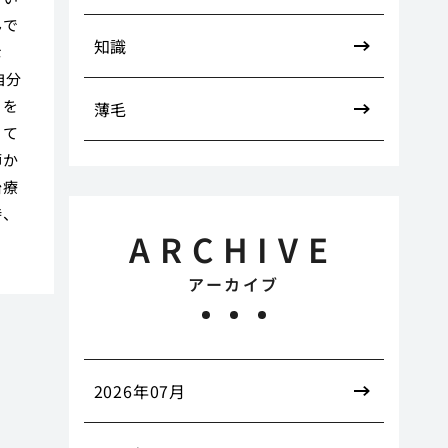
んで
知識
な
自分
とを
薄毛
って
師か
治療
時、
ARCHIVE
アーカイブ
2026年07月