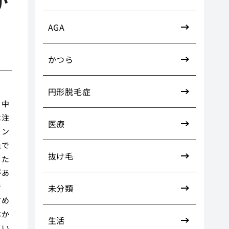
か
AGA
かつら
円形脱毛症
、中
は注
医療
ラン
患で
抜け毛
うた
があ
で
未分類
すめ
体か
生活
てい