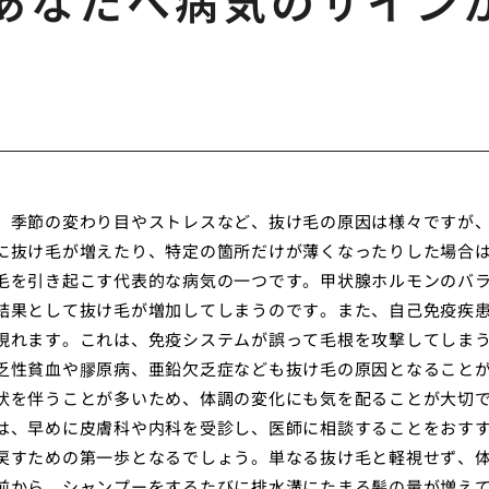
あなたへ病気のサイン
。季節の変わり目やストレスなど、抜け毛の原因は様々ですが
に抜け毛が増えたり、特定の箇所だけが薄くなったりした場合
毛を引き起こす代表的な病気の一つです。甲状腺ホルモンのバ
結果として抜け毛が増加してしまうのです。また、自己免疫疾
現れます。これは、免疫システムが誤って毛根を攻撃してしま
乏性貧血や膠原病、亜鉛欠乏症なども抜け毛の原因となること
状を伴うことが多いため、体調の変化にも気を配ることが大切
は、早めに皮膚科や内科を受診し、医師に相談することをおす
戻すための第一歩となるでしょう。単なる抜け毛と軽視せず、
前から、シャンプーをするたびに排水溝にたまる髪の量が増え