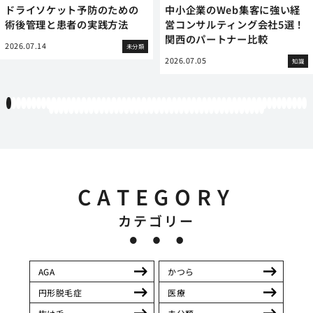
ドライソケット予防のための
中小企業のWeb集客に強い経
術後管理と患者の実践方法
営コンサルティング会社5選！
関西のパートナー比較
2026.07.14
未分類
2026.07.05
知識
1
2
3
4
5
6
7
8
9
10
11
12
13
14
15
16
17
18
19
20
21
22
23
24
25
26
27
28
29
30
31
32
33
34
35
36
37
38
39
40
41
42
43
44
45
46
47
48
49
50
51
52
53
54
55
56
57
58
59
60
61
62
63
64
65
66
67
68
69
70
71
72
73
74
75
76
77
78
79
80
81
82
83
84
85
86
87
88
89
90
91
92
93
94
95
96
97
98
99
100
101
102
103
CATEGORY
カテゴリー
AGA
かつら
円形脱毛症
医療