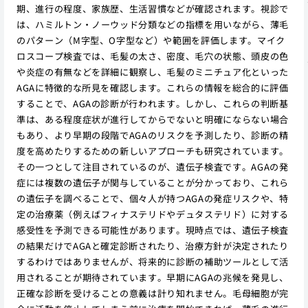
期、進行の程度、家族歴、生活習慣などが確認されます。視診で
は、ハミルトン・ノーウッド分類などの指標を用いながら、薄毛
のパターン（M字型、O字型など）や範囲を評価します。マイク
ロスコープ検査では、毛髪の太さ、密度、毛穴の状態、頭皮の色
や炎症の有無などを詳細に観察し、毛髪のミニチュア化といった
AGAに特徴的な所見を確認します。これらの情報を総合的に評価
することで、AGAの診断が行われます。しかし、これらの判断基
準は、ある程度症状が進行してからでないと明確にならない場合
もあり、より早期の段階でAGAのリスクを予測したり、診断の精
度を高めたりするための新しいアプローチも研究されています。
その一つとして注目されているのが、遺伝子検査です。AGAの発
症には複数の遺伝子が関与していることが分かっており、これら
の遺伝子を調べることで、個々人が持つAGAの発症リスクや、特
定の治療薬（例えばフィナステリドやデュタステリド）に対する
感受性を予測できる可能性があります。現時点では、遺伝子検査
の結果だけでAGAと確定診断されたり、治療方針が決定されたり
するわけではありませんが、将来的に診断の補助ツールとして活
用されることが期待されています。早期にAGAの兆候を発見し、
正確な診断を受けることの意義は計り知れません。毛母細胞が完