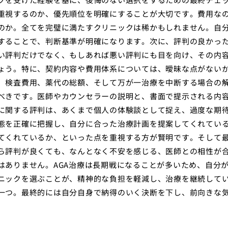
重視するのか、優先順位を明確にすることが大切です。費用な
のか。全てを完璧に満たすクリニックは稀かもしれません。自
することで、判断基準が明確になります。次に、評判の良かっ
い評判だけでなく、もしあれば悪い評判にも目を向け、その内
ょう。特に、契約内容や費用体系については、曖昧な点がない
、検査費用、薬代の総額、そして万が一治療を中断する場合の
べきです。医師やカウンセラーの説明と、書面で提示される内
に関する評判は、あくまで個人の体験談として捉え、過度な期
態を正確に把握し、自分に合った治療計画を提案してくれてい
てくれているか、といった点を重視する方が賢明です。そして
ら評判が良くても、なんとなく不安を感じる、医師との相性が
はありません。AGA治療は長期戦になることが多いため、自分
ニックを選ぶことが、精神的な負担を軽減し、治療を継続して
一つ。最終的には自分自身で納得のいく決断を下し、前向きな