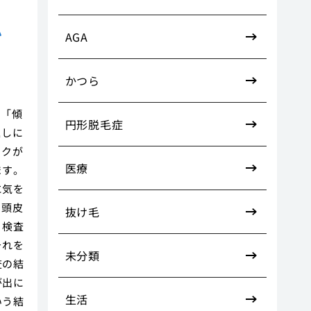
か
AGA
かつら
の「傾
円形脱毛症
返しに
スクが
医療
ます。
に気を
に頭皮
抜け毛
、検査
それを
未分類
査の結
が出に
生活
いう結