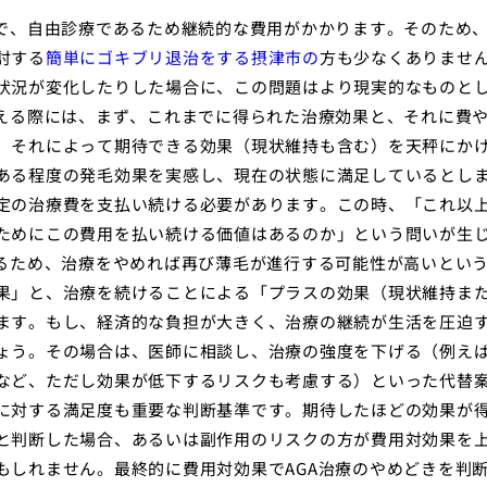
方で、自由診療であるため継続的な費用がかかります。そのため
討する
簡単にゴキブリ退治をする摂津市の
方も少なくありませ
状況が変化したりした場合に、この問題はより現実的なものと
考える際には、まず、これまでに得られた治療効果と、それに費
、それによって期待できる効果（現状維持も含む）を天秤にか
ある程度の発毛効果を実感し、現在の状態に満足しているとし
定の治療費を支払い続ける必要があります。この時、「これ以
ためにこの費用を払い続ける価値はあるのか」という問いが生
あるため、治療をやめれば再び薄毛が進行する可能性が高いとい
果」と、治療を続けることによる「プラスの効果（現状維持ま
ます。もし、経済的な負担が大きく、治療の継続が生活を圧迫
ょう。その場合は、医師に相談し、治療の強度を下げる（例え
など、ただし効果が低下するリスクも考慮する）といった代替
に対する満足度も重要な判断基準です。期待したほどの効果が
と判断した場合、あるいは副作用のリスクの方が費用対効果を
もしれません。最終的に費用対効果でAGA治療のやめどきを判