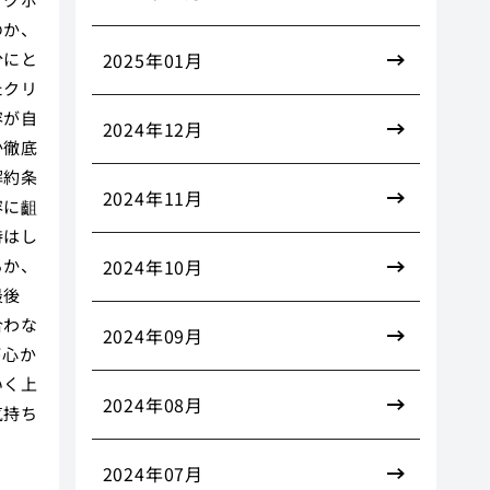
のか、
分にと
2025年01月
たクリ
容が自
2024年12月
か徹底
解約条
2024年11月
容に齟
待はし
るか、
2024年10月
最後
合わな
2024年09月
が心か
いく上
2024年08月
気持ち
2024年07月