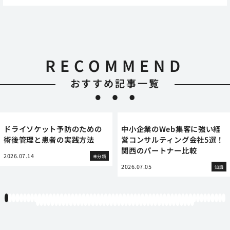
RECOMMEND
おすすめ記事一覧
ドライソケット予防のための
中小企業のWeb集客に強い経
術後管理と患者の実践方法
営コンサルティング会社5選！
関西のパートナー比較
2026.07.14
未分類
2026.07.05
知識
1
2
3
4
5
6
7
8
9
10
11
12
13
14
15
16
17
18
19
20
21
22
23
24
25
26
27
28
29
30
31
32
33
34
35
36
37
38
39
40
41
42
43
44
45
46
47
48
49
50
51
52
53
54
55
56
57
58
59
60
61
62
63
64
65
66
67
68
69
70
71
72
73
74
75
76
77
78
79
80
81
82
83
84
85
86
87
88
89
90
91
92
93
94
95
96
97
98
99
100
101
102
103