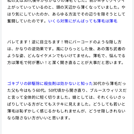
私の父は30代後半からかなりの薄毛でした。前がM字でグイグイ
上がっていっているのと、頭の天辺から薄くなっていました。や
はり気にしていたのか、あらゆる方法でその辺りを隠そうとして
奮闘していたのです。
いくら対策にがんばっても薄毛は薄毛
バレてます！逆に目立ちます！特にバーコードのような隠し方
は、かなりの逆効果です。風にひらっとした後、あの落ち武者の
ような姿、どんなイケメンでもいけてません。薄毛で、悩んでる
方は薄毛で何が悪い！と潔く開き直ることが大事だと思います。
ゴキブリの卵駆除に殺虫剤は効かないと知った
30代から薄毛だっ
た父も今はもう60代。50代頃から開き直り、ブルースウィリスだ
と言って全体的に短く切りました。娘としては、それくらいさっ
ぱりしている方がとてもステキに見えました。どうしても若いと
薄毛は恥ずかしく感じるかもしれませんが、どうせ隠しきれない
なら隠さない方がいいと思います。