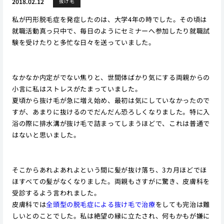
2018.02.12
抜け毛
私が円形脱毛症を発症したのは、大学4年の時でした。その頃は
就職活動真っ只中で、毎日のようにセミナーへ参加したり就職試
験を受けたりと多忙な日々を送っていました。
なかなか内定がでない焦りと、世間体ばかり気にする両親からの
小言に私はストレスがたまっていました。
夏頃から抜け毛が急に増え始め、最初は気にしていなかったので
すが、あまりに抜けるのでだんだん恐ろしくなりました。特に入
浴の際に排水溝が抜け毛で詰まってしまうほどで、これは普通で
はないと思いました。
そこからあれよあれよという間に髪が抜け落ち、3カ月ほどでほ
ほすべての髪がなくなりました。両親もさすがに驚き、皮膚科を
受診するよう言われました。
皮膚科では
全頭型の脱毛症による抜け毛で治療
をしても完治は難
しいとのことでした。私は絶望の縁に立たされ、何もかもが嫌に